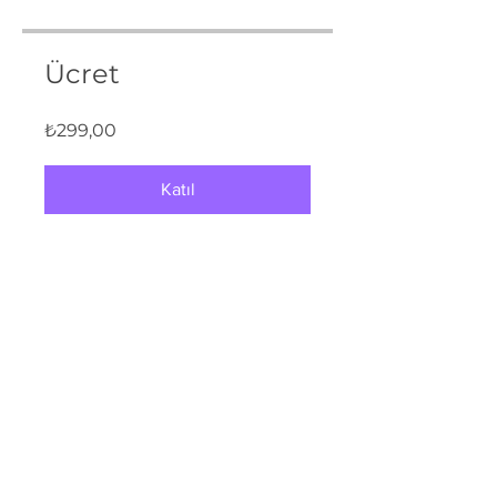
Ücret
₺299,00
Katıl
İLETİŞİM
Atatürk mh. Girne cd.
No/11 34758
Ataşehir | İstanbul