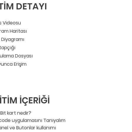
TİM DETAYI
s Videosu
ram Haritası
ş Diyagramı
itapçığı
ulama Dosyası
oyunca Erişim
İTİM İÇERİĞİ
Bit kart nedir?
ode uygulamasını Tanıyalım
anel ve Butonlar kullanımı