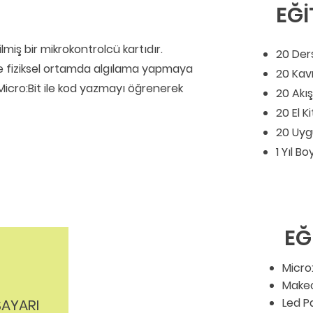
EĞİ
rilmiş bir mikrokontrolcü kartıdır.
20 Der
 ile fiziksel ortamda algılama yapmaya
20 Kav
Micro:Bit ile kod yazmayı öğrenerek
20 Akı
20 El K
20 Uyg
1 Yıl B
EĞ
Micro:
Makec
Led P
SAYARI