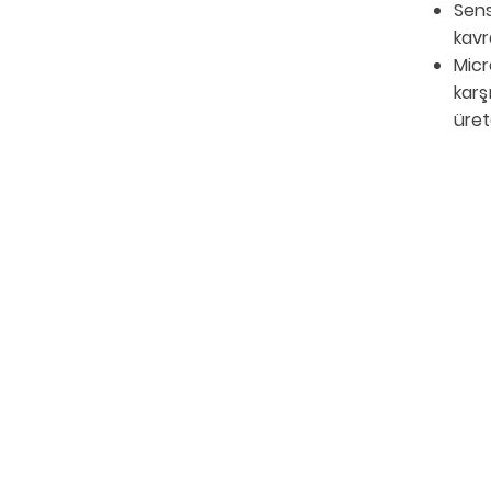
Sens
kavr
Micr
karş
üret
HAKKIMIZDA
SÖZLEŞMELER