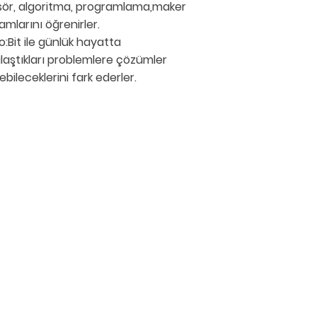
ör, algoritma, programlama,maker
amlarını öğrenirler.
o:Bit ile günlük hayatta
ılaştıkları problemlere çözümler
ebileceklerini fark ederler.
SOSYAL MEDYA