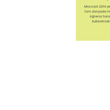
Micro:bit 2014 yı
tüm dünyada mi
öğrenci tar
kullanılmak