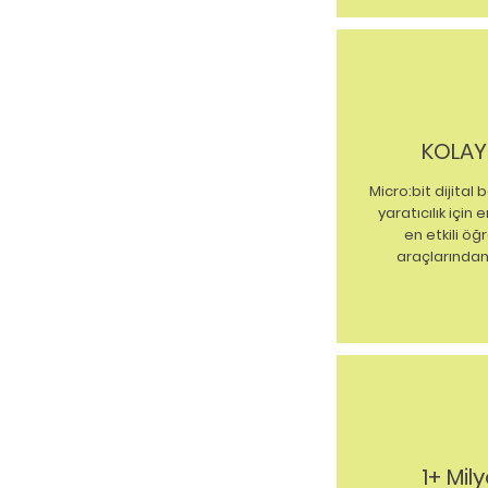
KOLAY
Micro:bit dijital 
yaratıcılık için 
en etkili ö
araçlarından 
1+ Mil