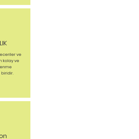
LIK
beceriler ve
en kolay ve
ğrenme
biridir.
yon