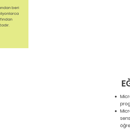
lından beri
lyonlarca
afından
tadır.
E
Micr
prog
Micr
sens
öğre