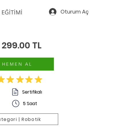
Oturum Aç
 EĞİTİMİ
299.00 TL
HEMEN AL
Sertifikalı
5 Saat
tegori | Robotik