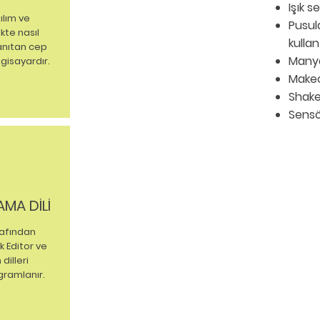
Işık s
ılım ve
Pusul
kte nasıl
kullan
tanıtan cep
Manye
gisayardır.
Makec
Shake 
Sensö
MA DİLİ
rafından
ck Editor ve
dilleri
gramlanır.