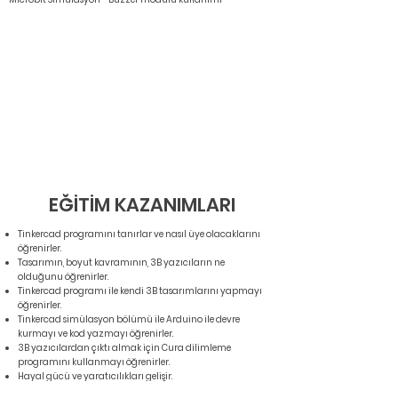
EĞİTİM KAZANIMLARI
Tinkercad programını tanırlar ve nasıl üye olacaklarını
öğrenirler.
Tasarımın, boyut kavramının, 3B yazıcıların ne
olduğunu öğrenirler.
Tinkercad programı ile kendi 3B tasarımlarını yapmayı
öğrenirler.
Tinkercad simülasyon bölümü ile Arduino ile devre
kurmayı ve kod yazmayı öğrenirler.
3B yazıcılardan çıktı almak için Cura dilimleme
programını kullanmayı öğrenirler.
Hayal gücü ve yaratıcılıkları gelişir.