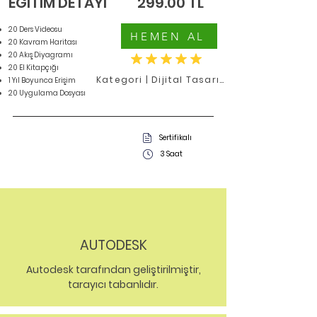
EĞİTİM DETAYI
299.00 TL
20 Ders Videosu
HEMEN AL
20 Kavram Haritası
20 Akış Diyagramı
20 El Kitapçığı
Kategori | Dijital Tasarım
1 Yıl Boyunca Erişim
20 Uygulama Dosyası
Sertifikalı
3 Saat
AUTODESK
Autodesk tarafından geliştirilmiştir,
tarayıcı tabanlıdır.