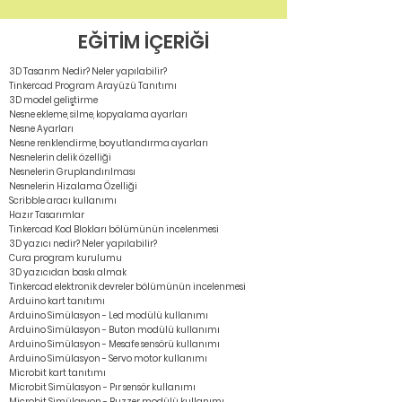
EĞİTİM İÇERİĞİ
3D Tasarım Nedir? Neler yapılabilir?
Tinkercad Program Arayüzü Tanıtımı
3D model geliştirme
Nesne ekleme, silme, kopyalama ayarları
Nesne Ayarları
Nesne renklendirme, boyutlandırma ayarları
Nesnelerin delik özelliği
Nesnelerin Gruplandırılması
Nesnelerin Hizalama Özelliği
Scribble aracı kullanımı
Hazır Tasarımlar
Tinkercad Kod Blokları bölümünün incelenmesi
3D yazıcı nedir? Neler yapılabilir?
Cura program kurulumu
3D yazıcıdan baskı almak
Tinkercad elektronik devreler bölümünün incelenmesi
Arduino kart tanıtımı
Arduino Simülasyon - Led modülü kullanımı
Arduino Simülasyon - Buton modülü kullanımı
Arduino Simülasyon - Mesafe sensörü kullanımı
Arduino Simülasyon - Servo motor kullanımı
Microbit kart tanıtımı
Microbit Simülasyon - Pır sensör kullanımı
Microbit Simülasyon - Buzzer modülü kullanımı